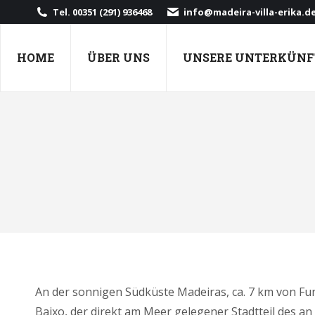
Tel. 00351 (291) 936468
info@madeira-villa-erika.d
HOME
ÜBER UNS
UNSERE UNTERKÜNF
An der sonnigen Südküste Madeiras, ca. 7 km von Fun
Baixo, der direkt am Meer gelegener Stadtteil des 