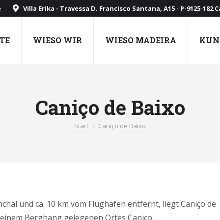
e
Villa Erika - Travessa D. Francisco Santana, A15 - P-9125-182 
TE
WIESO WIR
WIESO MADEIRA
KUN
Caniço de Baixo
Sie befinden sich hier:
Start
Caniço de Baixo
chal und ca. 10 km vom Flughafen entfernt, liegt Caniço de
an einem Berghang gelegenen Ortes Caniço.